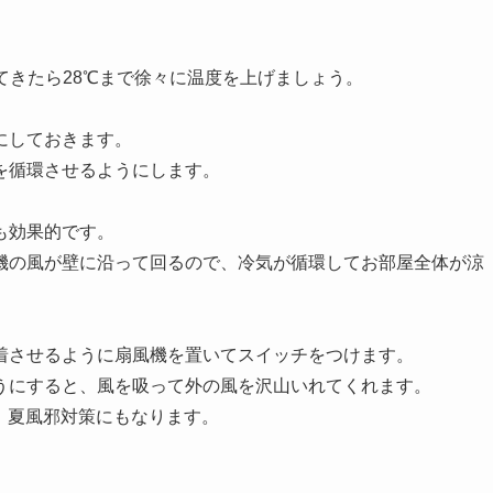
てきたら28℃まで徐々に温度を上げましょう。
にしておきます。
を循環させるようにします。
も効果的です。
機の風が壁に沿って回るので、冷気が循環してお部屋全体が涼
着させるように扇風機を置いてスイッチをつけます。
うにすると、風を吸って外の風を沢山いれてくれます。
し、夏風邪対策にもなります。