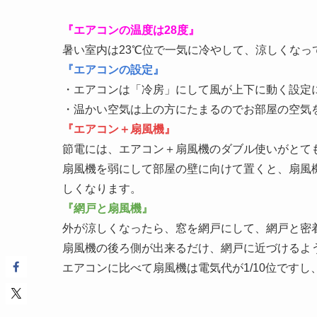
『エアコンの温度は28度』
暑い室内は23℃位で一気に冷やして、涼しくなっ
『エアコンの設定』
・エアコンは「冷房」にして風が上下に動く設定
・温かい空気は上の方にたまるのでお部屋の空気
『エアコン＋扇風機』
節電には、エアコン＋扇風機のダブル使いがとて
扇風機を弱にして部屋の壁に向けて置くと、扇風
しくなります。
『網戸と扇風機』
外が涼しくなったら、窓を網戸にして、網戸と密
扇風機の後ろ側が出来るだけ、網戸に近づけるよ
エアコンに比べて扇風機は電気代が1/10位です