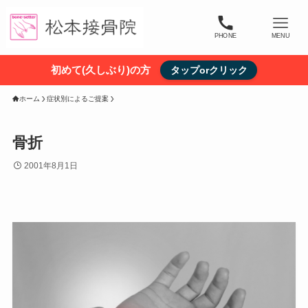
PHONE
MENU
初めて(久しぶり)の方
タップorクリック
ホーム
症状別によるご提案
骨折
2001年8月1日