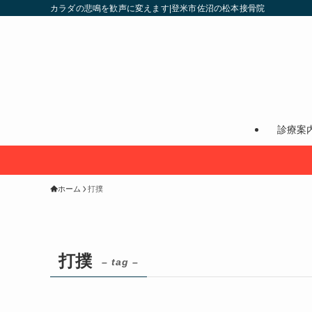
カラダの悲鳴を歓声に変えます|登米市佐沼の松本接骨院
診療案
ホーム
打撲
打撲
– tag –