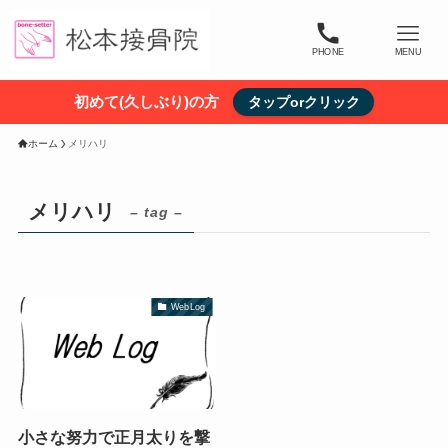
PHONE
MENU
初めて(久しぶり)の方
タップorクリック
ホーム
メリハリ
メリハリ
– tag –
WebLog
小さな努力で正月太りを撃